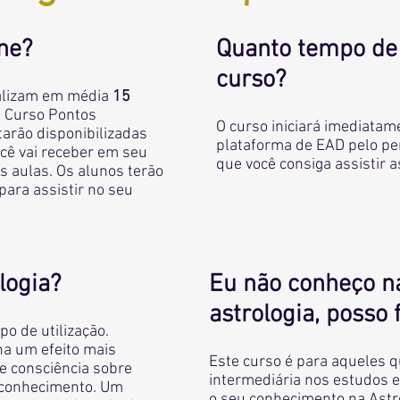
ne?
Quanto tempo de
curso?
alizam em média
15
o Curso Pontos
O curso iniciará imediatame
tarão disponibilizadas
plataforma de EAD pelo pe
cê vai receber em seu
que você consiga assistir 
s aulas. Os alunos terão
para assistir no seu
logia?
Eu não conheço n
astrologia, posso 
o de utilização.
nha um efeito mais
Este curso é para aqueles 
e consciência sobre
intermediária nos estudos 
 conhecimento. Um
o seu conhecimento na Astro