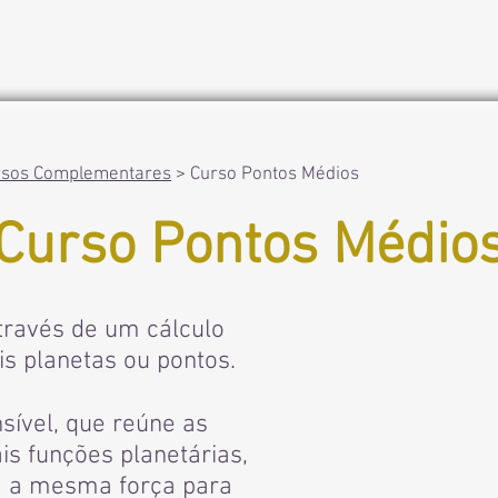
Início
Cursos de Astrologia
Loja
rsos Complementares
> Curso Pontos Médios
Curso Pontos Médio
través de um cálculo
is planetas ou pontos.
sível, que reúne as
s funções planetárias,
á a mesma força para