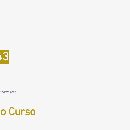
43
nformado.
do Curso