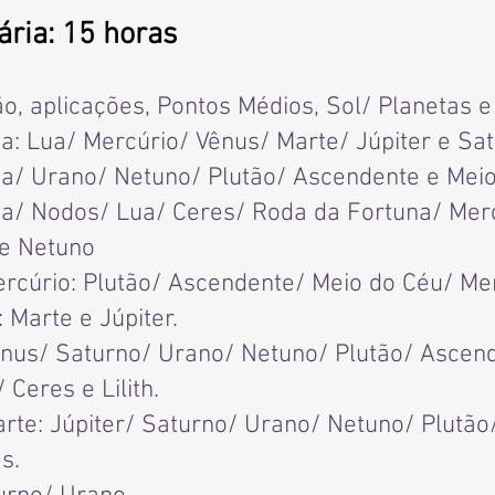
ária: 15 horas
ão, aplicações, Pontos Médios, Sol/ Planetas e
a: Lua/ Mercúrio/ Vênus/ Marte/ Júpiter e Sat
ua/ Urano/ Netuno/ Plutão/ Ascendente e Meio
ua/ Nodos/ Lua/ Ceres/ Roda da Fortuna/ Mer
 e Netuno
ercúrio: Plutão/ Ascendente/ Meio do Céu/ Me
 Marte e Júpiter.
ênus/ Saturno/ Urano/ Netuno/ Plutão/ Ascen
Ceres e Lilith.
arte: Júpiter/ Saturno/ Urano/ Netuno/ Plutã
s.