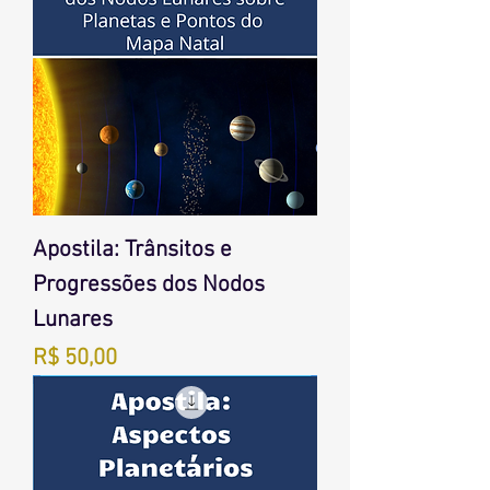
Apostila: Trânsitos e
Progressões dos Nodos
Lunares
Preço
R$ 50,00