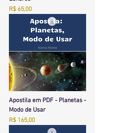
Preço
R$ 65,00
Apostila em PDF - Planetas -
Modo de Usar
Preço
R$ 165,00