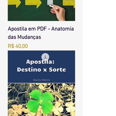
Apostila em PDF - Anatomia
das Mudanças
Preço
R$ 40,00