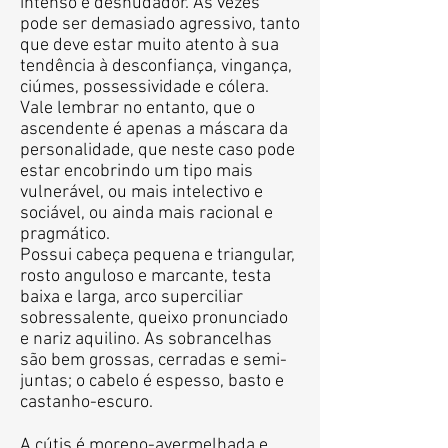
intenso e desnudador. Às vezes
pode ser demasiado agressivo, tanto
que deve estar muito atento à sua
tendência à desconfiança, vingança,
ciúmes, possessividade e cólera.
Vale lembrar no entanto, que o
ascendente é apenas a máscara da
personalidade, que neste caso pode
estar encobrindo um tipo mais
vulnerável, ou mais intelectivo e
sociável, ou ainda mais racional e
pragmático.
Possui cabeça pequena e triangular,
rosto anguloso e marcante, testa
baixa e larga, arco superciliar
sobressalente, queixo pronunciado
e nariz aquilino. As sobrancelhas
são bem grossas, cerradas e semi-
juntas; o cabelo é espesso, basto e
castanho-escuro.
A cútis é moreno-avermelhada e