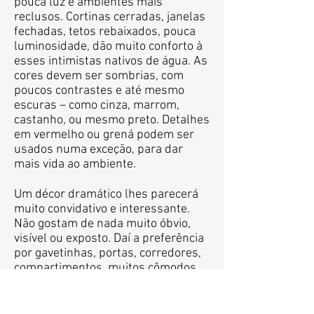
pouca luz e ambientes mais
reclusos. Cortinas cerradas, janelas
fechadas, tetos rebaixados, pouca
luminosidade, dão muito conforto à
esses intimistas nativos de água. As
cores devem ser sombrias, com
poucos contrastes e até mesmo
escuras – como cinza, marrom,
castanho, ou mesmo preto. Detalhes
em vermelho ou grená podem ser
usados numa exceção, para dar
mais vida ao ambiente.
Um décor dramático lhes parecerá
muito convidativo e interessante.
Não gostam de nada muito óbvio,
visível ou exposto. Daí a preferência
por gavetinhas, portas, corredores,
compartimentos, muitos cômodos
(mesmo que pequenos) onde
possam esconder coisas e também
se esconder. Todo Escorpião que se