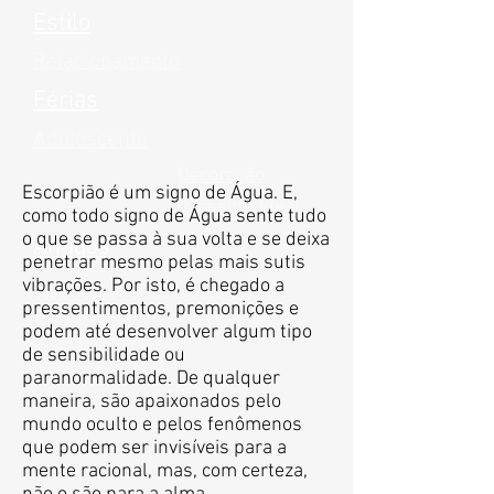
Estilo
Relacionamento
Férias
Adolescente
Decoração
Escorpião é um signo de Água. E,
Presente Ideal
como todo signo de Água sente tudo
o que se passa à sua volta e se deixa
Amigos
penetrar mesmo pelas mais sutis
vibrações. Por isto, é chegado a
pressentimentos, premonições e
podem até desenvolver algum tipo
de sensibilidade ou
paranormalidade. De qualquer
maneira, são apaixonados pelo
mundo oculto e pelos fenômenos
que podem ser invisíveis para a
mente racional, mas, com certeza,