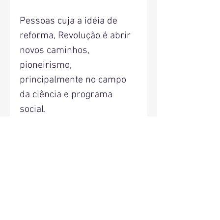
Pessoas cuja a idéia de
reforma, Revolução é abrir
novos caminhos,
pioneirismo,
principalmente no campo
da ciência e programa
social.
É proibida a reprodução
total
ou parcial deste conteúdo s
em prévia autorização.
16 páginas