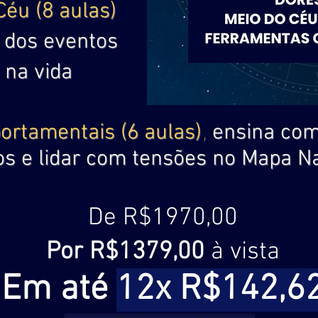
Céu (8 aulas)
a dos eventos
 na vida
rtamentais (6 aulas)
,
ensina com
cos e lidar com tensões no Mapa N
De R$1970,00
Por R$1379,00
à vista
Em até
12x R$142,6