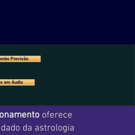
mbo Previsão
s em Áudio
ionamento
oferece
dado da astrologia