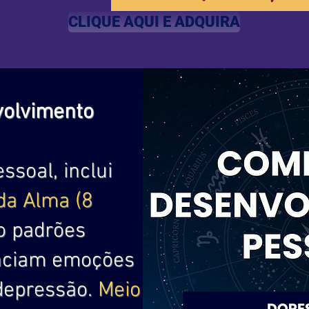
CLIQUE AQUI E ADQUIRA
olvimento
soal, inclui
da Alma (8
o padrões
enciam emoções
depressão.
Meio