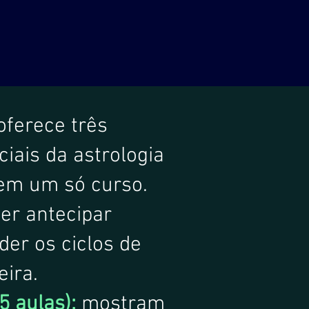
oferece t
rês
iais da astrologia
 em um só curso.
er antecipar
der os ciclos de
eira.
5 aulas):
mostram