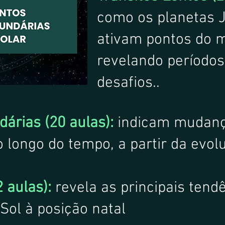
como os planetas J
ativam pontos do m
revelando períodos
desafios.
.
árias (20 aulas):
indicam mudanç
longo do tempo, a partir da evol
2 aulas):
revela as principais tend
Sol à posição natal