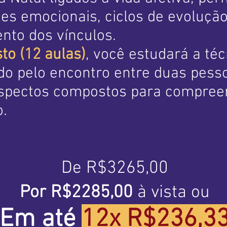
s emocionais, ciclos de evoluçã
ento dos vínculos.
o (12 aulas)
, você estudará a téc
do pelo encontro entre duas pesso
aspectos compostos para compreen
o.
De R$3265,00
Por R$2285,00
à vista ou
Em até
12x R$236,3