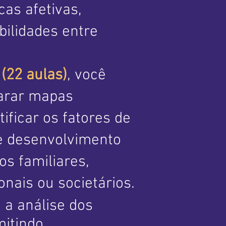
cas afetivas,
bilidades entre
(22 aulas)
, você
arar mapas
tificar os fatores de
e desenvolvimento
s familiares,
onais ou societários.
a análise dos
mitindo