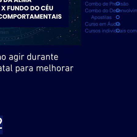
Combo de Previsão
Combo do Desenvolvim
Apostilas
Curso em Áudio
Cursos individuais co
o agir durante
atal para melhorar
2