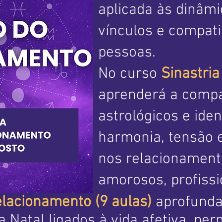
aplicada às dinâmi
vínculos e compati
pessoas.
No curso
Sinastria
aprenderá a comp
astrológicos e iden
harmonia, tensão 
nos relacionamento
amorosos, profissi
lacionamento (9 aulas)
aprofunda 
 Natal ligados à vida afetiva, per