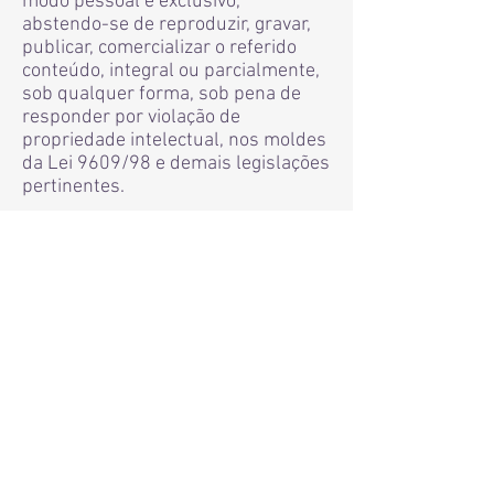
modo pessoal e exclusivo,
abstendo-se de reproduzir, gravar,
publicar, comercializar o referido
conteúdo, integral ou parcialmente,
sob qualquer forma, sob pena de
responder por violação de
propriedade intelectual, nos moldes
da Lei 9609/98 e demais legislações
pertinentes.
8) O Contratante se compromete a
manter conduta ilibada e adequada
ao ambiente virtual, abstendo-se da
prática de qualquer ato que viole o
direito da Contratada ou de
terceiros.
9) O valor cobrado pelo serviço
prestado neste curso consta
descrito em nossa 'webpage' e
poderá ser efetuado através de uma
das opções virtuais a ser