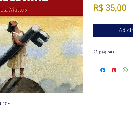
P
R$ 35,00
Adici
21 páginas
uto-
ima.
ttos