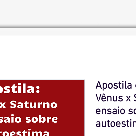
Início
Cursos de Astrologia
Loja
Apostila
Vênus x 
ensaio s
autoest