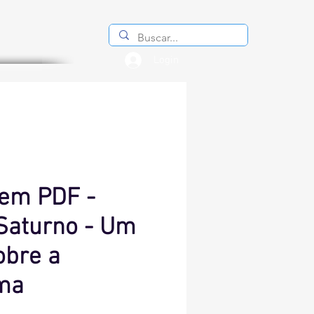
Login
 em PDF -
Saturno - Um
obre a
ima