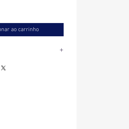
reço
onar ao carrinho