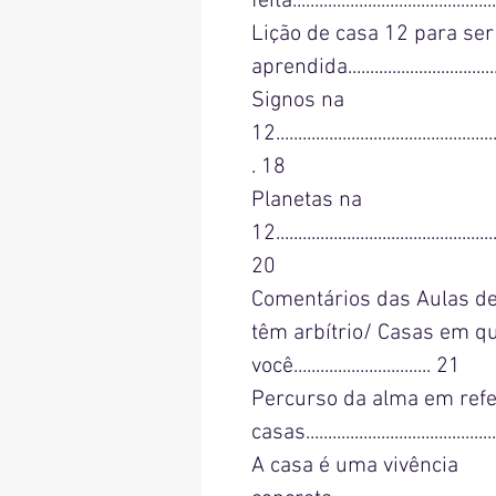
feita..............................................
Lição de casa 12 para ser
aprendida......................................
Signos na
12...................................................
. 18
Planetas na
12...................................................
20
Comentários das Aulas de
têm arbítrio/ Casas em q
você............................... 21
Percurso da alma em refe
casas...........................................
A casa é uma vivência