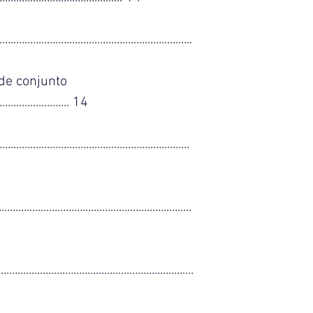
...............................................................
de conjunto
............................ 14
................................................................
...............................................................
.............................................................