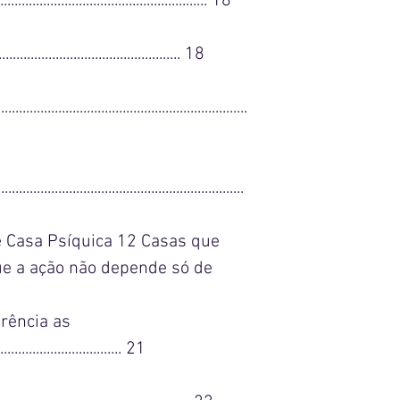
.......................................................... 18
.............................................. 18
....................................................................
...................................................................
 Casa Psíquica 12 Casas que
ue a ação não depende só de
rência as
.................................. 21