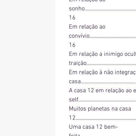
sonho..............................................
16
Em relação ao
convívio...........................................
16
Em relação a inimigo ocult
traição..........................................
Em relação à não integraç
casa............................................
A casa 12 em relação ao e
self..............................................
Muitos planetas na casa
12.................................................
Uma casa 12 bem-