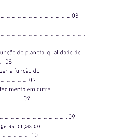
......................................................... 08
..............................................................
função do planeta, qualidade do
... 08
zer a função do
...................... 09
tecimento em outra
.................. 09
.................................................... 09
ega às forças do
....................... 10