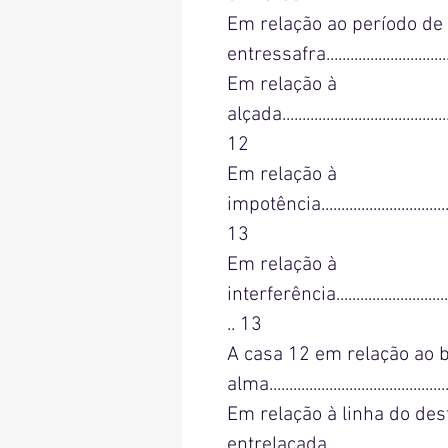
Em relação ao período de 
entressafra.................................
Em relação à
alçada.............................................
12
Em relação à
impotência.......................................
13
Em relação à
interferência...................................
.. 13
A casa 12 em relação ao 
alma.............................................
Em relação à linha do des
entrelaçada..................................