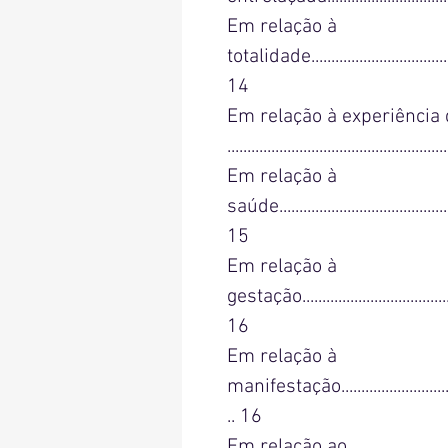
Em relação à
totalidade........................................
14
Em relação à experiência 
....................................................
Em relação à
saúde..............................................
15
Em relação à
gestação..........................................
16
Em relação à
manifestação...................................
.. 16
Em relação ao