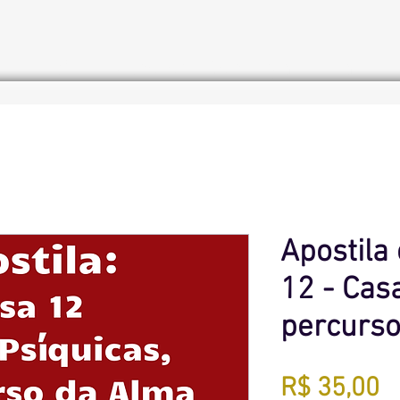
Início
Cursos de Astrologia
Loja
Apostila
12 - Casa
percurso
P
R$ 35,00