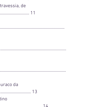
travessia, de
............................ 11
................................................................
..............................................................
..............................................................
buraco da
................................ 13
tino
........................................ 14