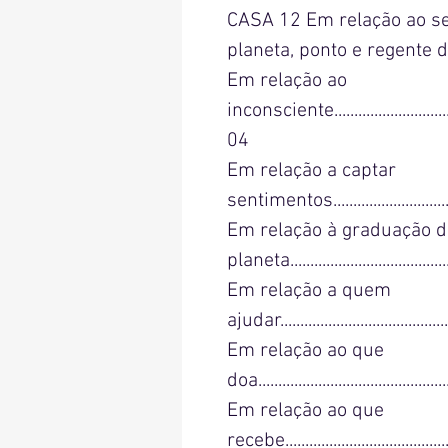
CASA 12 Em relação ao se
planeta, ponto e regente da 12..
Em relação ao
inconsciente....................................
04
Em relação a captar
sentimentos...................................
Em relação à graduação d
planeta.......................................
Em relação a quem
ajudar............................................
Em relação ao que
doa................................................
Em relação ao que
recebe...........................................