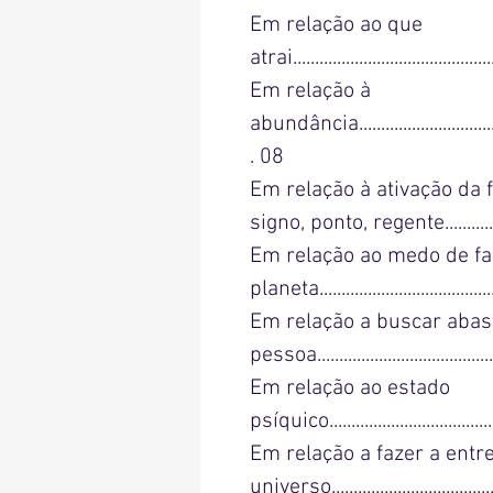
Em relação ao que
atrai..............................................
Em relação à
abundância......................................
. 08
Em relação à ativação da 
signo, ponto, regente...........
Em relação ao medo de fa
planeta........................................
Em relação a buscar abas
pessoa........................................
Em relação ao estado
psíquico........................................
Em relação a fazer a entr
universo......................................