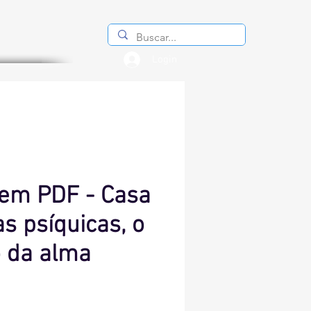
Login
 em PDF - Casa
s psíquicas, o
 da alma
reço