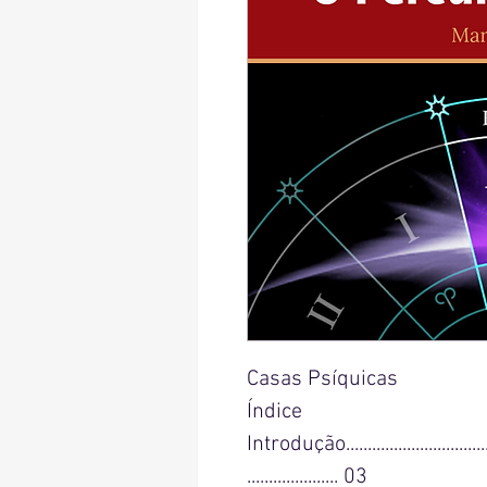
Casas Psíquicas
Índice
Introdução.......................................
..................... 03