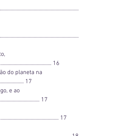
.............................................................
............................................................
o,
......................................... 16
ão do planeta na
..................... 17
go, e ao
.................................. 17
................................................. 17