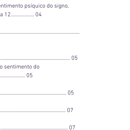
ntimento psíquico do signo,
.................. 04
.............................................................
...................................................... 05
o sentimento do
...................... 05
....................................................... 05
........................................................ 07
........................................................ 07