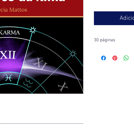
Adici
30 páginas
...............................................................