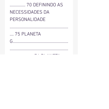
................ 70 DEFININDO AS
NECESSIDADES DA
PERSONALIDADE
............................................................
.... 75 PLANETA
G.........................................................
............................................................
........................ 76 PLANETA
SOLITÁRIO.....................................
............................................................
.......................... 77 PLANETA
ALÇA OU LÍDER
............................................................
..................................................... 77
OS ASPECTOS DA