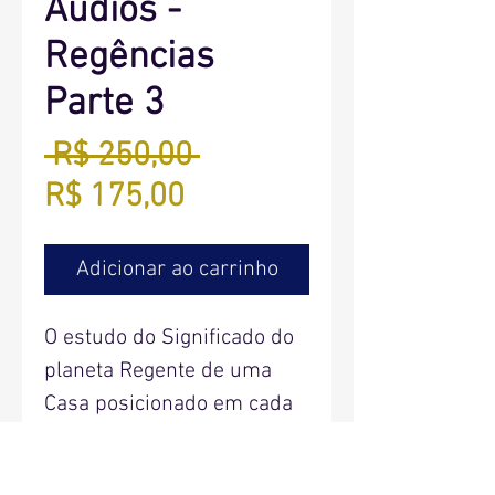
Áudios -
Regências
Parte 3
Preço
 R$ 250,00 
Preço
normal
R$ 175,00
promocional
Adicionar ao carrinho
O estudo do Significado do
planeta Regente de uma
Casa posicionado em cada
uma das doze Casas.