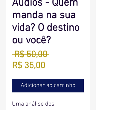
Áudios - Quem
manda na sua
vida? O destino
ou você?
Preço
 R$ 50,00 
Preço
normal
R$ 35,00
promocional
Adicionar ao carrinho
Uma análise dos
quadrantes do Mapa Natal.
13 Áudios