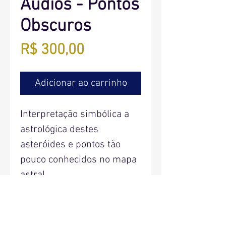
Áudios - Pontos
Obscuros
Preço
R$ 300,00
Adicionar ao carrinho
Interpretação simbólica a
astrológica destes
asteróides e pontos tão
pouco conhecidos no mapa
astral.
106 Áudios