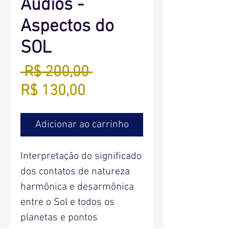
Áudios -
Aspectos do
SOL
Preço
 R$ 200,00 
Preço
normal
R$ 130,00
promocional
Adicionar ao carrinho
Interpretação do significado
dos contatos de natureza
harmônica e desarmônica
entre o Sol e todos os
planetas e pontos