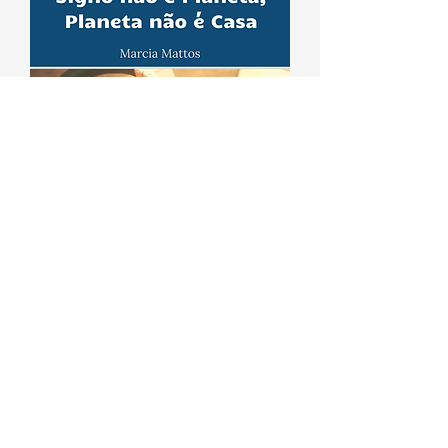
Áudios - Signos não é
Planeta, Planeta não é Casa
Preço
R$ 350,00