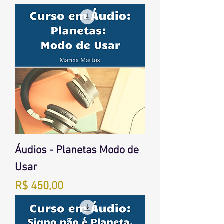
Áudios - Planetas Modo de
Usar
Preço
R$ 450,00