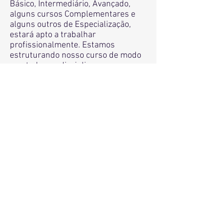
Básico, Intermediário, Avançado,
alguns cursos Complemen
tares e
alguns outros de Especialização,
estará apto a trabalhar
profissionalmente. Estamos
estruturando nosso curso de modo
que todas as disciplinas para
formação sejam oferecidas em
nossa Escola via EAD.
Como faço quando o curso
expirar?
O aluno pode estender a vigência do
prazo do curso por mais 12 meses,
pagando 50% do valor do curso.
Início
>
Cursos de Astrologia
>
Especialização
> Curso Temático - Mapa
Infantil