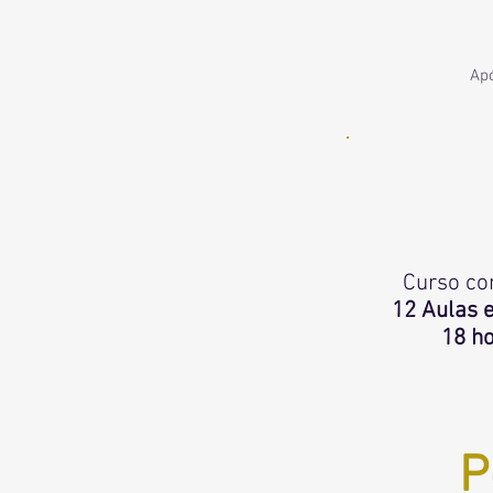
Apó
Curso co
12 Aulas e
18 h
P