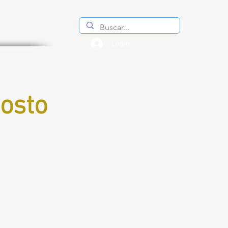
Login
osto