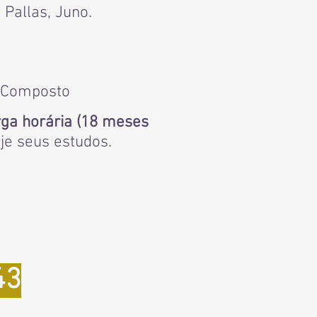
 Pallas, Juno.
a Composto
rga horária (18 meses
oje seus estudos.
43