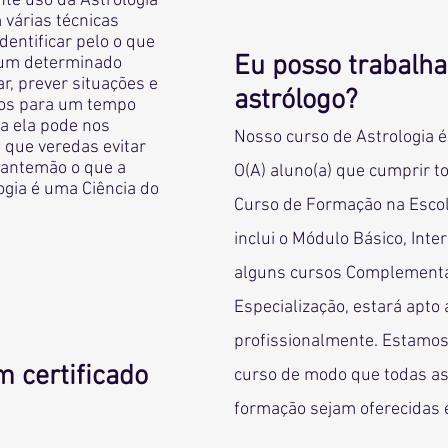
te uso da Astrologia
 várias técnicas
dentificar pelo o que
Eu posso trabalh
um determinado
, prever situações e
astrólogo?
os para um tempo
a ela pode nos
Nosso curso de Astrologia 
 que veredas evitar
antemão o que a
O(A) aluno(a) que cumprir t
logia é uma Ciência do
Curso de Formação na Escol
inclui o Módulo Básico, Inte
alguns cursos Complementa
Especialização, estará apto 
profissionalmente. Estamo
m certificado
curso de modo que todas as 
formação sejam oferecidas 