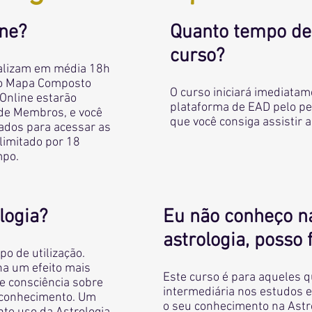
ine?
Quanto tempo de
curso?
alizam em média 18h
o Mapa Composto
O curso iniciará imediatam
 Online estarão
plataforma de EAD pelo pe
 de Membros, e você
que você consiga assistir 
dados para acessar as
ilimitado por 18
mpo.
logia?
Eu não conheço n
astrologia, posso 
o de utilização.
nha um efeito mais
Este curso é para aqueles 
e consciência sobre
intermediária nos estudos 
 conhecimento. Um
o seu conhecimento na Astro