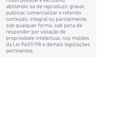
modo pessoal e exclusivo,
abstendo-se de reproduzir, gravar,
publicar, comercializar o referido
conteúdo, integral ou parcialmente,
sob qualquer forma, sob pena de
responder por violação de
propriedade intelectual, nos moldes
da Lei 9609/98 e demais legislações
pertinentes.
8) O Contratante se compromete a
manter conduta ilibada e adequada
ao ambiente virtual, abstendo-se da
prática de qualquer ato que viole o
direito da Contratada ou de
terceiros.
9) O valor cobrado pelo serviço
prestado neste curso consta
descrito em nossa 'webpage' e
poderá ser efetuado através de uma
das opções virtuais a ser